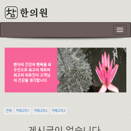
T
o
g
g
l
e
환자의 건강과 행복을 최
n
우선으로 최고의 재료와
a
최고의 의료진이 고객님
v
의 건강을 생각합니다.
i
g
a
t
i
전체
카테고리1
카테고리2
카테고리3
o
n
게시글이 없습니다.