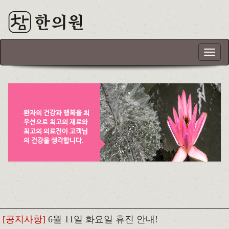
T
o
g
g
l
e
환자의 건강과 행복을 최
n
우선으로 최고의 재료와
a
최고의 의료진이 고객님
v
의 건강을 생각합니다.
i
g
a
t
i
o
n
[공지사항]
6월 11일 화요일 휴진 안내!